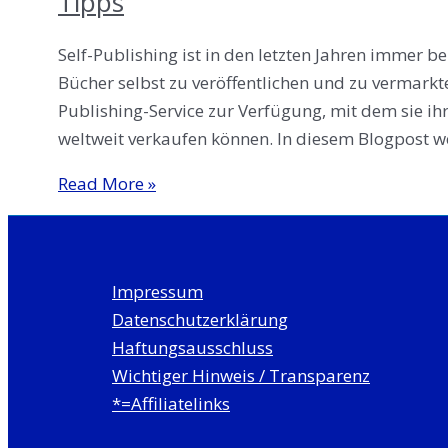
Tipps
Self-Publishing ist in den letzten Jahren immer be
Bücher selbst zu veröffentlichen und zu vermarkt
Publishing-Service zur Verfügung, mit dem sie ih
weltweit verkaufen können. In diesem Blogpost w
Mit
Read More »
Self-
Publishing
auf
Impressum
Amazon
Datenschutzerklärung
KDP
Haftungsausschluss
Geld
Wichtiger Hinweis / Transparenz
verdienen
*=Affiliatelinks
–
Erfahrungen