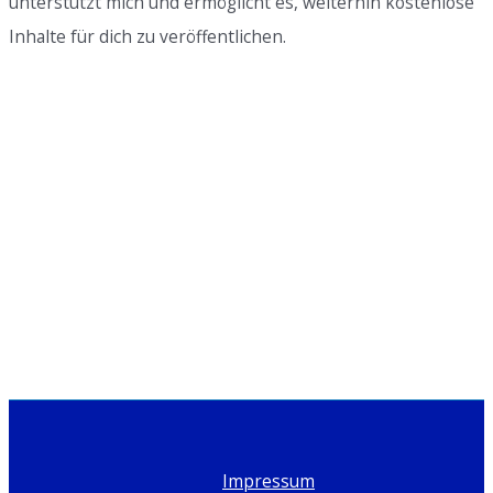
unterstützt mich und ermöglicht es, weiterhin kostenlose
gefährliche
Inhalte für dich zu veröffentlichen.
Welt
der
Pyramidensysteme
Impressum