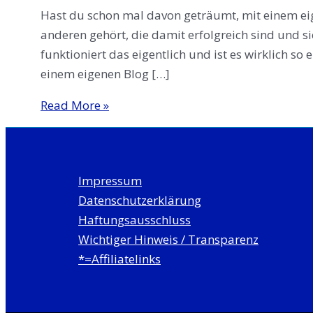
Hast du schon mal davon geträumt, mit einem eig
anderen gehört, die damit erfolgreich sind und 
funktioniert das eigentlich und ist es wirklich so
einem eigenen Blog […]
Mit
Read More »
Blog
Geld
verdienen:
Impressum
Tipps
Datenschutzerklärung
und
Haftungsausschluss
Erfahrungen
Wichtiger Hinweis / Transparenz
*=Affiliatelinks