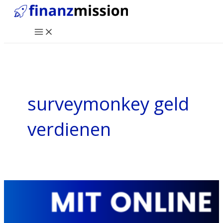
Zum
Inhalt
Main
springen
Menu
surveymonkey geld
verdienen