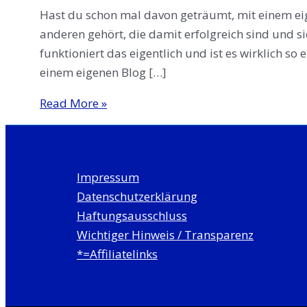
Hast du schon mal davon geträumt, mit einem eig
anderen gehört, die damit erfolgreich sind und 
funktioniert das eigentlich und ist es wirklich so
einem eigenen Blog […]
Mit
Read More »
Blog
Geld
verdienen:
Impressum
Tipps
Datenschutzerklärung
und
Haftungsausschluss
Erfahrungen
Wichtiger Hinweis / Transparenz
*=Affiliatelinks